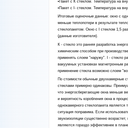
•Пакет с К стеклом. Температура на вну
•Пакет с I- стеклом. Температура на вн
Итоговые оценочные данные: окно с од
меньше теплопотери в результате тепл
стеклопакетом. Окно с I стеклом 1,5 ра
(данные изготовителя).
К - стекло это ранняя разработка энер
химическим способом при производстве
применять слоем "наружу". I - стекло р
вакуумных установках магнетронным ра
применение стекла возможно слоем "во
По стоимости обычные двухкамерные с
стеклами примерно одинаковы. Преиму
что энергосберегающие окна меньше ве
и вероятность коробления окна в проце
однокамерного стеклопакета является т
ситуация поправима. Если использоват
звукоизоляции существенно возрастет, 
являются гораздо эффективнее в плане 