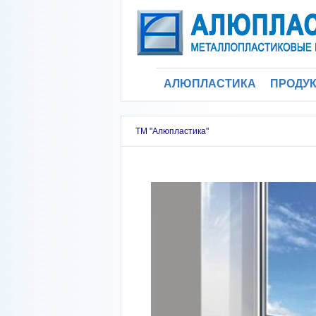
АЛЮПЛАСТИКА
ПРОДУ
Метал
ТМ "Алюпластика"
окна
Метал
двери
Алюми
конст
Ворот
Подок
Ролле
Остек
Цельн