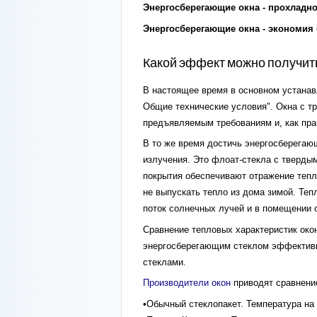
Энергосберегающие окна - прохладно
Энергосберегающие окна - экономия 
Какой эффект можно получит
В настоящее время в основном устана
Общие технические условия". Окна с т
предъявляемым требованиям и, как пр
В то же время достичь энергосберегаю
излучения. Это флоат-стекла с твердым
покрытия обеспечивают отражение тепло
не выпускать тепло из дома зимой. Теп
поток солнечных лучей и в помещении 
Сравнение тепловых характеристик око
энергосберегающим стеклом эффективне
стеклами.
Производители окон
приводят сравнение
•Обычный стеклопакет. Температура на 