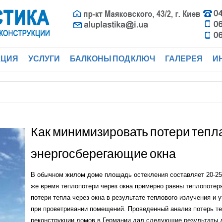
КЦИЯ
УСЛУГИ
БАЛКОНЫ ПОД КЛЮЧ
ГАЛЕРЕЯ
И
лопластиковые
лопластиковые
Как минимизировать потери тепла
невые
энергосберегающие окна
рукции
а
В обычном жилом доме площадь остекления составляет 20-
онники
же время теплопотери через окна примерно равны теплопотер
ты
потери тепла через окна в результате теплового излучения и 
ление
при проветривании помещений. Проведенный анализ потерь т
реконструкции домов в Германии дал следующие результаты 
остеклянные