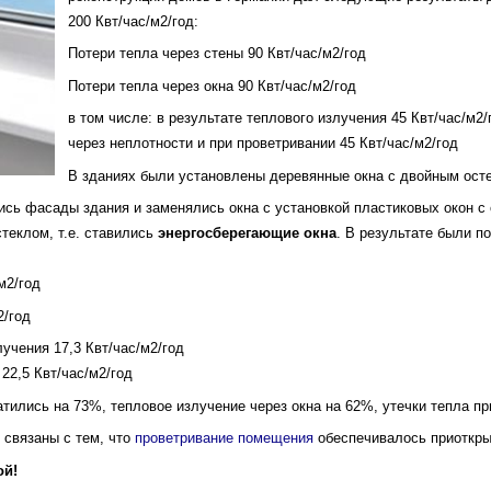
200 Квт/час/м2/год:
рукции
Потери тепла через стены 90 Квт/час/м2/год
Потери тепла через окна 90 Квт/час/м2/год
в том числе: в результате теплового излучения 45 Квт/час/м2/
через неплотности и при проветривании 45 Квт/час/м2/год
В зданиях были установлены деревянные окна с двойным ост
ись фасады здания и заменялись окна с установкой пластиковых окон с
теклом, т.е. ставились
энергосберегающие окна
. В результате были 
м2/год
2/год
лучения 17,3 Квт/час/м2/год
22,5 Квт/час/м2/год
ратились на 73%, тепловое излучение через окна на 62%, утечки тепла п
связаны с тем, что
проветривание помещения
обеспечивалось приоткры
ой!