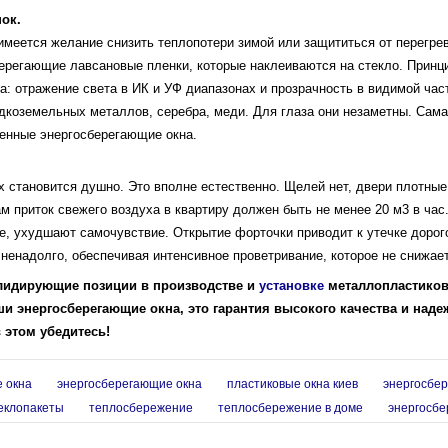
ок.
 имеется желание снизить теплопотери зимой или защититься от перегре
ерегающие лавсановые пленки, которые наклеиваются на стекло. Принц
ла: отражение света в ИК и УФ диапазонах и прозрачность в видимой част
дкоземельных металлов, серебра, меди. Для глаза они незаметны. Сама
енные энергосберегающие окна.
х становится душно. Это вполне естественно. Щелей нет, двери плотны
 приток свежего воздуха в квартиру должен быть не менее 20 м3 в час
е, ухудшают самочувствие. Открытие форточки приводит к утечке дорого
ненадолго, обеспечивая интенсивное проветривание, которое не снижает
 лидирующие позиции в производстве и
установке
металлопластиков
ши энергосберегающие окна, это гарантия высокого качества и наде
 этом убедитесь!
 окна
энергосберегающие окна
пластиковые окна киев
энергосбер
еклопакеты
теплосбережение
теплосбережение в доме
энергосб