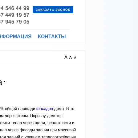
ЗАКАЗАТЬ ЗВОНОК
НФОРМАЦИЯ
КОНТАКТЫ
Остекление
Подоконники
 -
25% общей площади
фасадов
дома. В то
ям через стены. Поровну делятся
утечки тепла через щели, неплотности и
епла через фасады здания при массовой
для зданий с уровнем теплопотребления