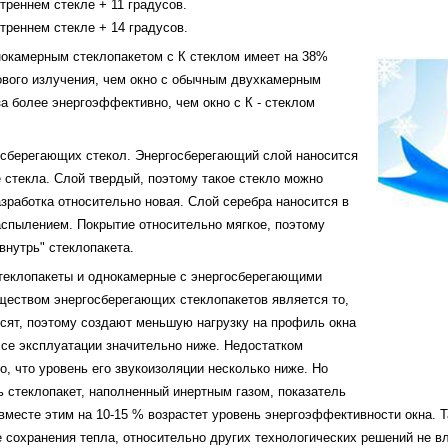
треннем стекле + 11 градусов.
утреннем стекле + 14 градусов.
нокамерным стеклопакетом с К стеклом имеет на 38%
ового излучения, чем окно с обычным двухкамерным
за более энергоэффективно, чем окно с К - стеклом
госберегающих стекол. Энергосберегающий слой наносится
 стекла. Слой твердый, поэтому такое стекло можно
азработка относительно новая. Слой серебра наносится в
спылением. Покрытие относительно мягкое, поэтому
внутрь" стеклопакета.
теклопакеты и однокамерные с энергосберегающими
ществом энергосберегающих стеклопакетов является то,
сят, поэтому создают меньшую нагрузку на профиль окна
ссе эксплуатации значительно ниже. Недостатком
о, что уровень его звукоизоляции несколько ниже. Но
ь стеклопакет, наполненный инертным газом, показатель
вместе этим на 10-15 % возрастет уровень энергоэффективности окна. 
сохранения тепла, относительно других технологических решений не вл