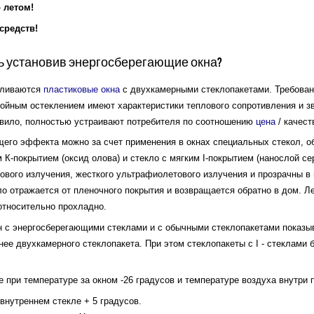
 летом!
средств!
ь установив энергосберегающие окна?
вливаются
пластиковые окна
с двухкамерными стеклопакетами. Требовани
ройным остеклением имеют характеристики теплового сопротивления и з
авило, полностью устраивают потребителя по соотношению
цена
/ качест
щего эффекта можно за счет применения в окнах специальных стекол, 
 К-покрытием (оксид олова) и стекло с мягким I-покрытием (нанослой с
вого излучения, жесткого ультрафиолетового излучения и прозрачны в 
ло отражается от пленочного покрытия и возвращается обратно в дом. 
относительно прохладно.
н с энергосберегающими стеклами и с обычными стеклопакетами показыв
е двухкамерного стеклопакета. При этом стеклопакеты с I - стеклами 
 при температуре за окном -26 градусов и температуре воздуха внутри 
внутреннем стекле + 5 градусов.